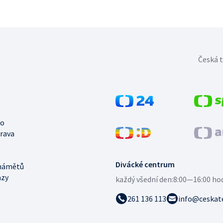
Česká t
no
trava
Divácké centrum
námětů
azy
každý všední den:
8:00—16:00 ho
261 136 113
info@ceskate