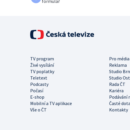
formulář
TV program
Pro média
Živé vysílání
Reklama
TV poplatky
Studio Br
Teletext
Studio Os
Podcasty
Rada ČT
Počasí
Kariéra
E-shop
Podávání 
Mobilní a TV aplikace
Časté dot
Vše o ČT
Kontakty