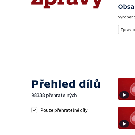
Obsa
Vyroben
Zpravod
Přehled dílů
98338 přehratelných
Pouze přehratelné díly