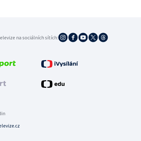
elevize na sociálních sítích:
din
levize.cz