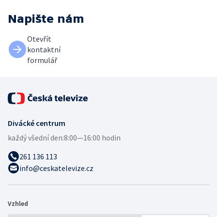
Napište nám
Otevřít
kontaktní
formulář
Divácké centrum
každý všední den:
8:00—16:00 hodin
261 136 113
info@ceskatelevize.cz
Vzhled