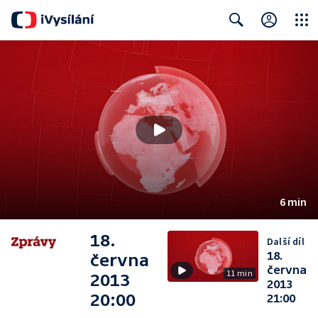
Close
Search
6 min
18.
Další díl
18.
června
června
11 min
2013
2013
20:00
21:00