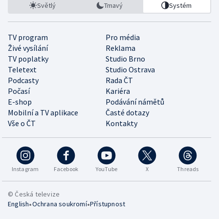
Světlý
Tmavý
Systém
TV program
Pro média
Živé vysílání
Reklama
TV poplatky
Studio Brno
Teletext
Studio Ostrava
Podcasty
Rada ČT
Počasí
Kariéra
E-shop
Podávání námětů
Mobilní a TV aplikace
Časté dotazy
Vše o ČT
Kontakty
Instagram
Facebook
YouTube
X
Threads
© Česká televize
•
•
English
Ochrana soukromí
Přístupnost