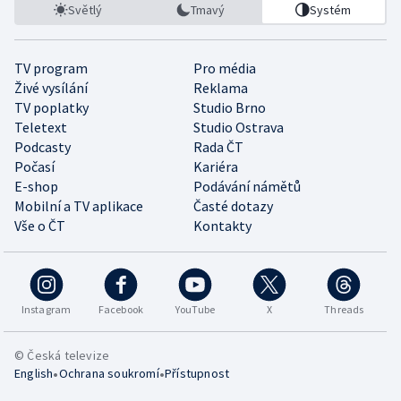
Světlý
Tmavý
Systém
TV program
Pro média
Živé vysílání
Reklama
TV poplatky
Studio Brno
Teletext
Studio Ostrava
Podcasty
Rada ČT
Počasí
Kariéra
E-shop
Podávání námětů
Mobilní a TV aplikace
Časté dotazy
Vše o ČT
Kontakty
Instagram
Facebook
YouTube
X
Threads
© Česká televize
•
•
English
Ochrana soukromí
Přístupnost