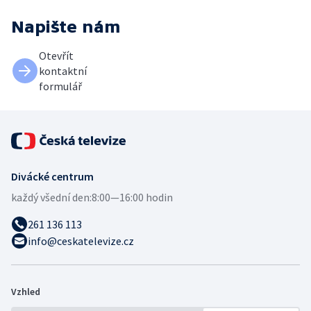
Napište nám
Otevřít
kontaktní
formulář
Divácké centrum
každý všední den:
8:00—16:00 hodin
261 136 113
info@ceskatelevize.cz
Vzhled