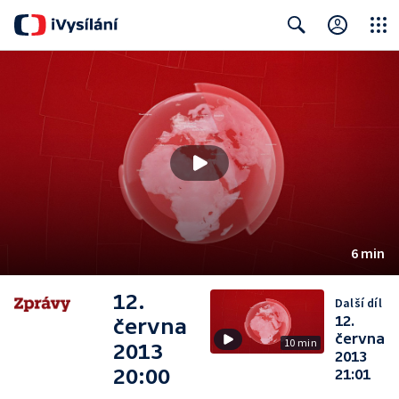
Close
Search
6 min
12.
Další díl
12.
června
června
10 min
2013
2013
20:00
21:01