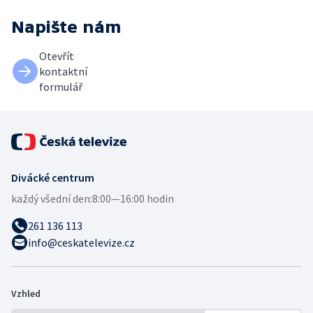
Napište nám
Otevřít
kontaktní
formulář
Divácké centrum
každý všední den:
8:00—16:00 hodin
261 136 113
info@ceskatelevize.cz
Vzhled