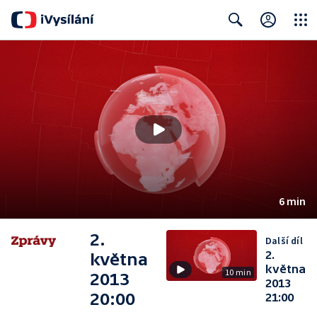
Close
Search
6 min
2.
Další díl
2.
května
května
10 min
2013
2013
20:00
21:00