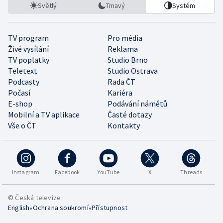
Světlý
Tmavý
Systém
TV program
Pro média
Živé vysílání
Reklama
TV poplatky
Studio Brno
Teletext
Studio Ostrava
Podcasty
Rada ČT
Počasí
Kariéra
E-shop
Podávání námětů
Mobilní a TV aplikace
Časté dotazy
Vše o ČT
Kontakty
Instagram
Facebook
YouTube
X
Threads
© Česká televize
•
•
English
Ochrana soukromí
Přístupnost