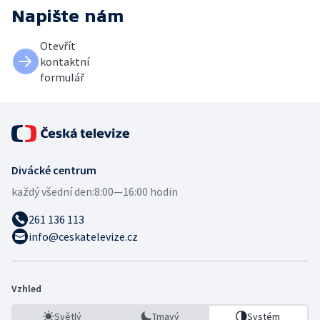
Napište nám
Otevřít
kontaktní
formulář
Divácké centrum
každý všední den:
8:00—16:00 hodin
261 136 113
info@ceskatelevize.cz
Vzhled
Světlý
Tmavý
Systém