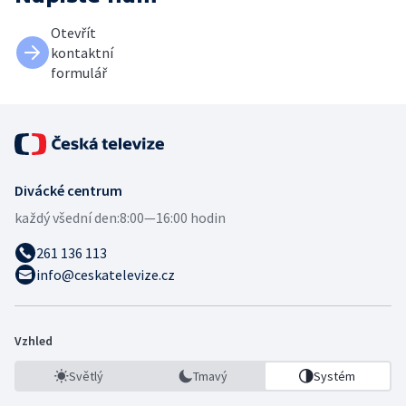
Otevřít
kontaktní
formulář
Divácké centrum
každý všední den:
8:00—16:00 hodin
261 136 113
info@ceskatelevize.cz
Vzhled
Světlý
Tmavý
Systém