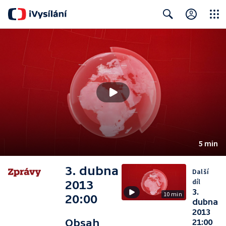
Close
Search
5 min
3. dubna
Další
díl
2013
3.
10 min
20:00
dubna
2013
Obsah
21:00