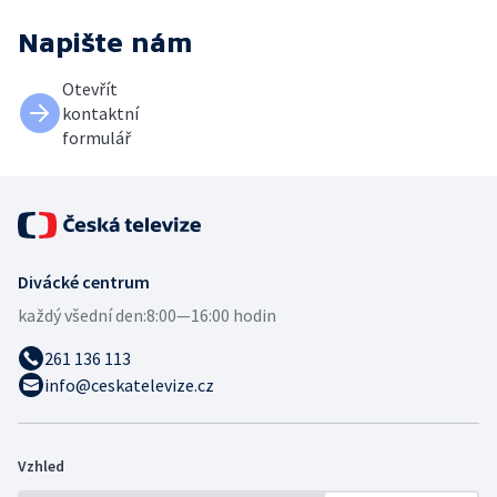
Napište nám
Otevřít
kontaktní
formulář
Divácké centrum
každý všední den:
8:00—16:00 hodin
261 136 113
info@ceskatelevize.cz
Vzhled