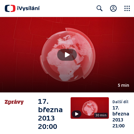
Close
Search
5 min
17.
Další díl
17.
března
března
30 min
2013
2013
20:00
21:00