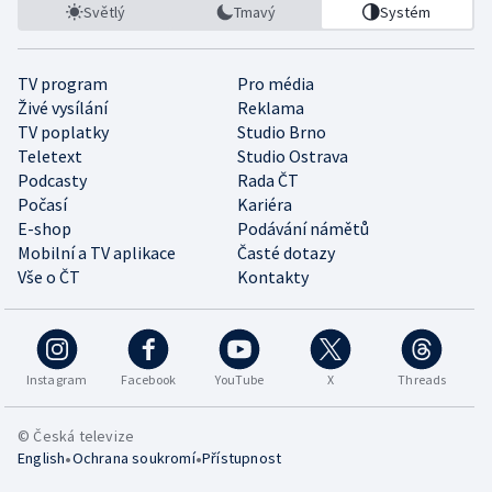
Světlý
Tmavý
Systém
TV program
Pro média
Živé vysílání
Reklama
TV poplatky
Studio Brno
Teletext
Studio Ostrava
Podcasty
Rada ČT
Počasí
Kariéra
E-shop
Podávání námětů
Mobilní a TV aplikace
Časté dotazy
Vše o ČT
Kontakty
Instagram
Facebook
YouTube
X
Threads
© Česká televize
•
•
English
Ochrana soukromí
Přístupnost