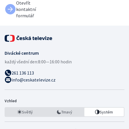
Otevřít
kontaktní
formulář
Divácké centrum
každý všední den:
8:00—16:00 hodin
261 136 113
info@ceskatelevize.cz
Vzhled
Světlý
Tmavý
Systém