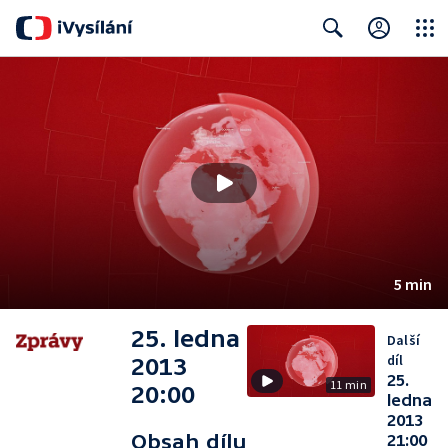
Close
Search
5 min
25. ledna
Další
díl
2013
25.
11 min
20:00
ledna
2013
Obsah dílu
21:00