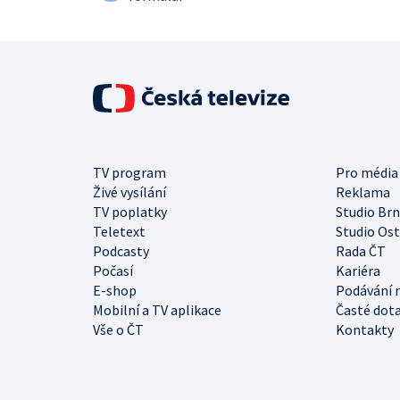
TV program
Pro média
Živé vysílání
Reklama
TV poplatky
Studio Br
Teletext
Studio Os
Podcasty
Rada ČT
Počasí
Kariéra
E-shop
Podávání 
Mobilní a TV aplikace
Časté dot
Vše o ČT
Kontakty