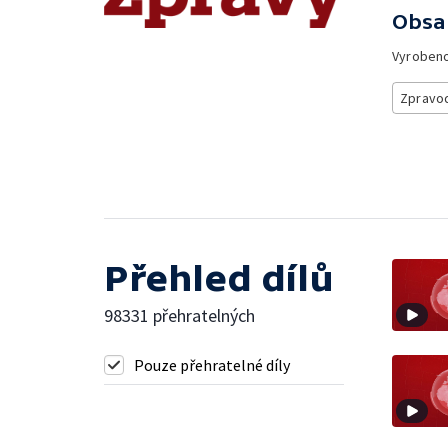
Obsa
Vyroben
Zpravod
Přehled dílů
98331 přehratelných
Pouze přehratelné díly