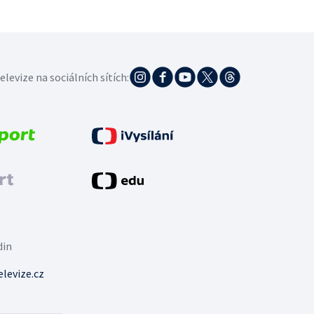
elevize na sociálních sítích:
din
levize.cz