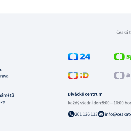
Česká t
no
trava
Divácké centrum
námětů
azy
každý všední den:
8:00—16:00 ho
261 136 113
info@ceskate