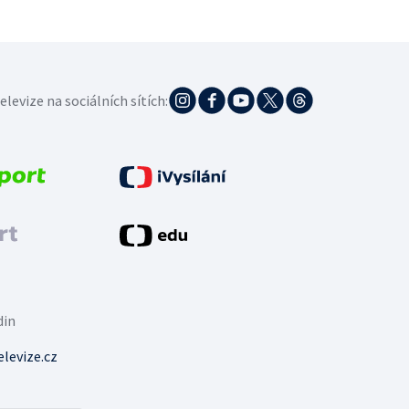
elevize na sociálních sítích:
din
levize.cz