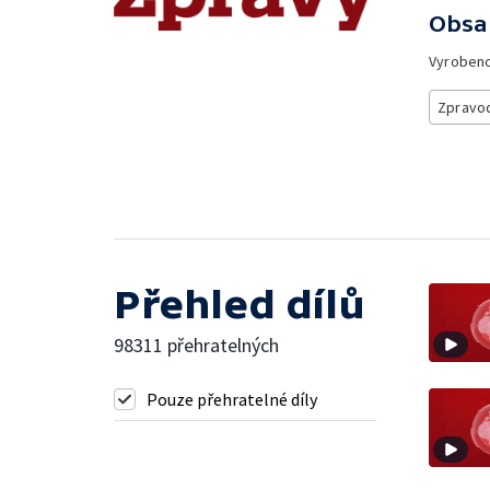
Obsa
Vyroben
Zpravod
Přehled dílů
98311 přehratelných
Pouze přehratelné díly