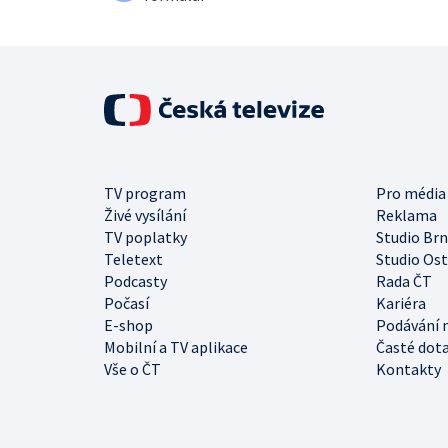
TV program
Pro média
Živé vysílání
Reklama
TV poplatky
Studio Br
Teletext
Studio Os
Podcasty
Rada ČT
Počasí
Kariéra
E-shop
Podávání 
Mobilní a TV aplikace
Časté dot
Vše o ČT
Kontakty