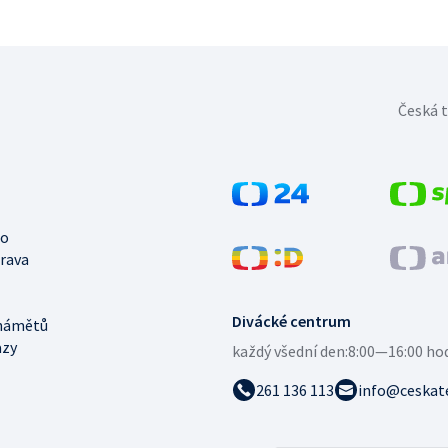
Česká t
no
trava
Divácké centrum
námětů
azy
každý všední den:
8:00—16:00 ho
261 136 113
info@ceskate