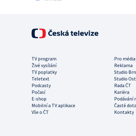
TV program
Pro média
Živé vysílání
Reklama
TV poplatky
Studio Br
Teletext
Studio Os
Podcasty
Rada ČT
Počasí
Kariéra
E-shop
Podávání 
Mobilní a TV aplikace
Časté dot
Vše o ČT
Kontakty