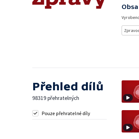
Obsa
Vyroben
Zpravod
Přehled dílů
98319 přehratelných
Pouze přehratelné díly