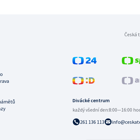
Česká t
no
trava
Divácké centrum
námětů
azy
každý všední den:
8:00—16:00 ho
261 136 113
info@ceskate