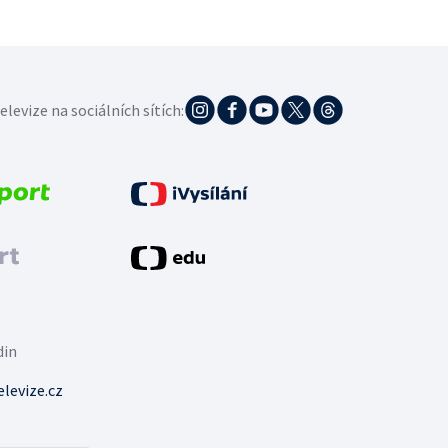
elevize na sociálních sítích:
din
levize.cz