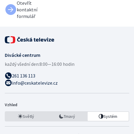
Otevřít
kontaktní
formulář
Divácké centrum
každý všední den:
8:00—16:00 hodin
261 136 113
info@ceskatelevize.cz
Vzhled
Světlý
Tmavý
Systém