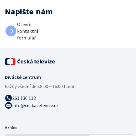
Napište nám
Otevřít
kontaktní
formulář
Divácké centrum
každý všední den:
8:00—16:00 hodin
261 136 113
info@ceskatelevize.cz
Vzhled