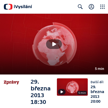
Close
Search
5 min
29.
Další díl
29.
března
března
5 min
2013
2013
18:30
20:00