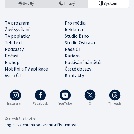
Světlý
Tmavý
Systém
TV program
Pro média
Živé vysílání
Reklama
TV poplatky
Studio Brno
Teletext
Studio Ostrava
Podcasty
Rada ČT
Počasí
Kariéra
E-shop
Podávání námětů
Mobilní a TV aplikace
Časté dotazy
Vše o ČT
Kontakty
Instagram
Facebook
YouTube
X
Threads
© Česká televize
•
•
English
Ochrana soukromí
Přístupnost