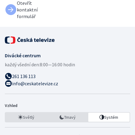
Otevřít
kontaktní
formulář
Divácké centrum
každý všední den:
8:00—16:00 hodin
261 136 113
info@ceskatelevize.cz
Vzhled
Světlý
Tmavý
Systém