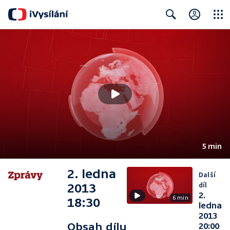
Close
Search
5 min
2. ledna
Další
díl
2013
2.
6 min
18:30
ledna
2013
Obsah dílu
20:00