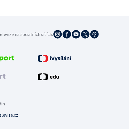
elevize na sociálních sítích:
din
levize.cz