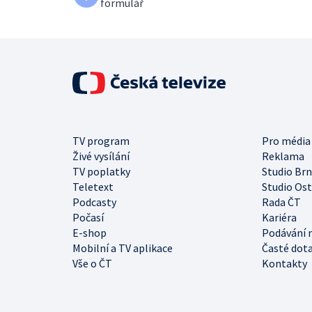
formulář
TV program
Pro média
Živé vysílání
Reklama
TV poplatky
Studio Br
Teletext
Studio Os
Podcasty
Rada ČT
Počasí
Kariéra
E-shop
Podávání 
Mobilní a TV aplikace
Časté dot
Vše o ČT
Kontakty