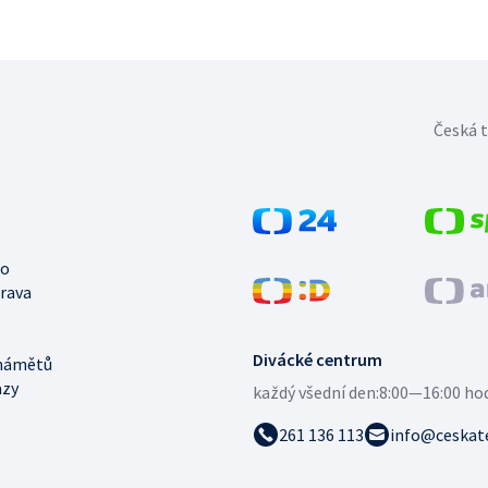
Česká t
no
trava
Divácké centrum
námětů
azy
každý všední den:
8:00—16:00 ho
261 136 113
info@ceskate