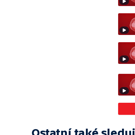
Ostatní také sleduj