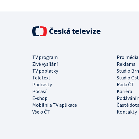
TV program
Pro média
Živé vysílání
Reklama
TV poplatky
Studio Br
Teletext
Studio Os
Podcasty
Rada ČT
Počasí
Kariéra
E-shop
Podávání 
Mobilní a TV aplikace
Časté dot
Vše o ČT
Kontakty