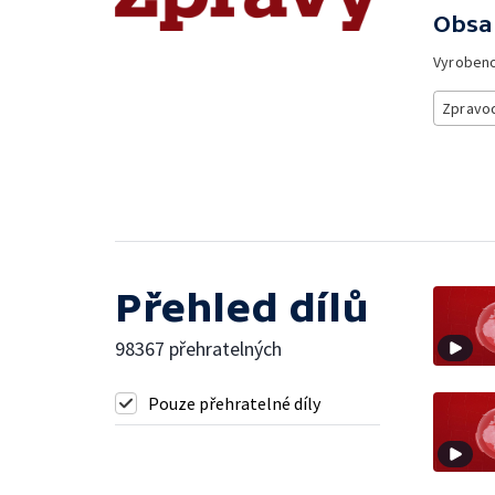
Obsa
Vyroben
Zpravod
Přehled dílů
98367 přehratelných
Pouze přehratelné díly