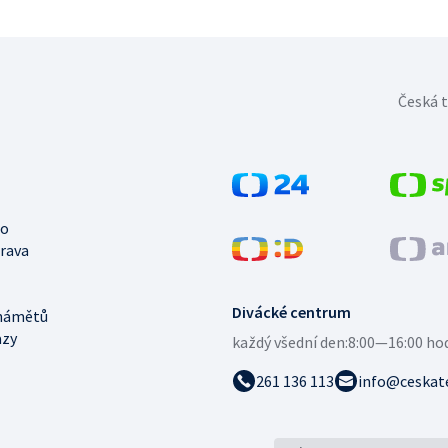
Česká t
no
trava
Divácké centrum
námětů
azy
každý všední den:
8:00—16:00 ho
261 136 113
info@ceskate