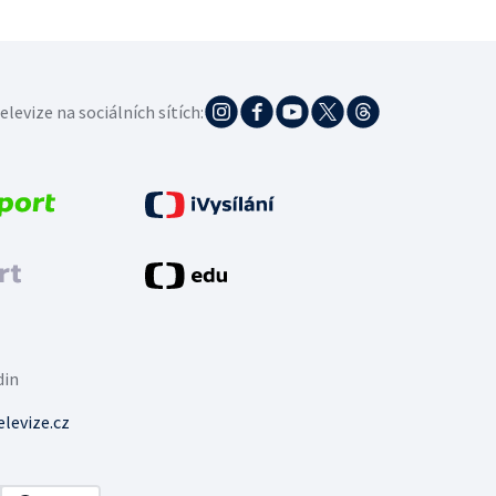
elevize na sociálních sítích:
din
levize.cz