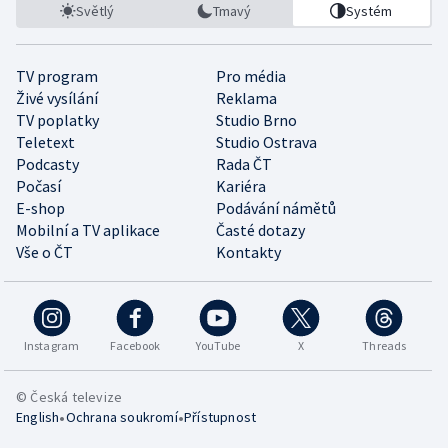
Světlý
Tmavý
Systém
TV program
Pro média
Živé vysílání
Reklama
TV poplatky
Studio Brno
Teletext
Studio Ostrava
Podcasty
Rada ČT
Počasí
Kariéra
E-shop
Podávání námětů
Mobilní a TV aplikace
Časté dotazy
Vše o ČT
Kontakty
Instagram
Facebook
YouTube
X
Threads
© Česká televize
•
•
English
Ochrana soukromí
Přístupnost