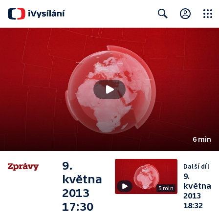
Close
Search
6 min
9.
Další díl
9.
května
května
5 min
2013
2013
17:30
18:32