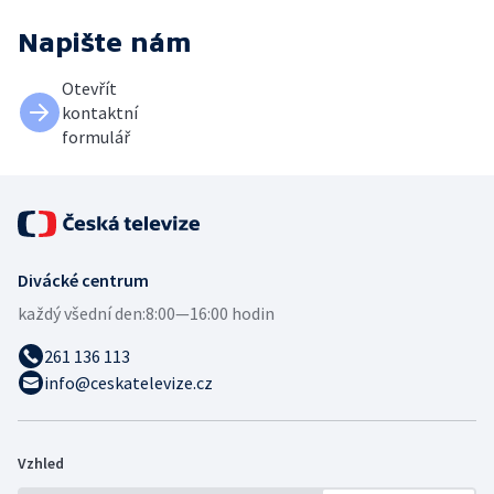
Napište nám
Otevřít
kontaktní
formulář
Divácké centrum
každý všední den:
8:00—16:00 hodin
261 136 113
info@ceskatelevize.cz
Vzhled