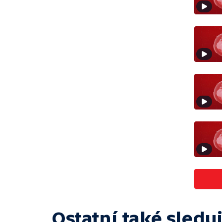
Ostatní také sleduj