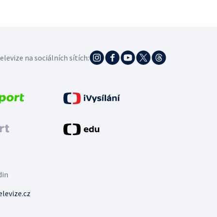
elevize na sociálních sítích:
din
levize.cz