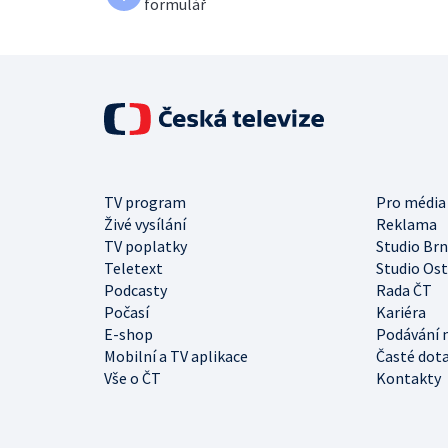
formulář
TV program
Pro média
Živé vysílání
Reklama
TV poplatky
Studio Br
Teletext
Studio Os
Podcasty
Rada ČT
Počasí
Kariéra
E-shop
Podávání 
Mobilní a TV aplikace
Časté dot
Vše o ČT
Kontakty