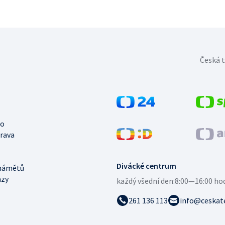
Česká t
no
trava
Divácké centrum
námětů
azy
každý všední den:
8:00—16:00 ho
261 136 113
info@ceskate