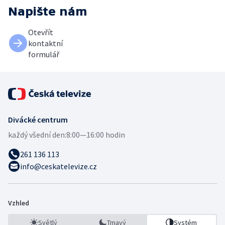
Napište nám
Otevřít
kontaktní
formulář
Divácké centrum
každý všední den:
8:00—16:00 hodin
261 136 113
info@ceskatelevize.cz
Vzhled
Světlý
Tmavý
Systém