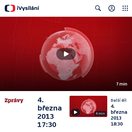
Close
Search
7 min
4.
Další díl
4.
března
března
4 min
2013
2013
17:30
18:30