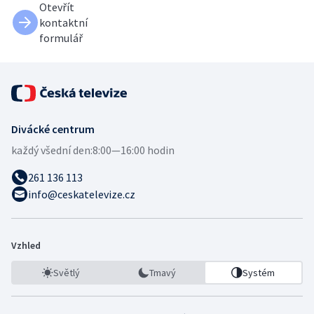
Otevřít
kontaktní
formulář
Divácké centrum
každý všední den:
8:00—16:00 hodin
261 136 113
info@ceskatelevize.cz
Vzhled
Světlý
Tmavý
Systém