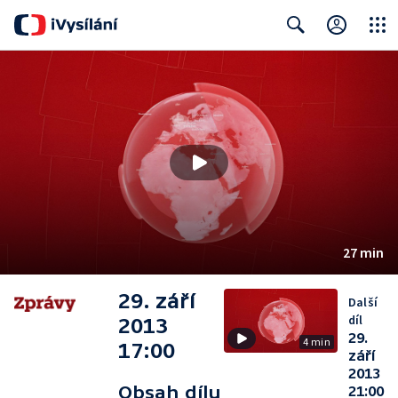
Close
Search
27 min
29. září
Další
díl
2013
29.
4 min
17:00
září
2013
Obsah dílu
21:00