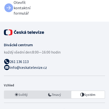
Otevřít
kontaktní
formulář
Divácké centrum
každý všední den:
8:00—16:00 hodin
261 136 113
info@ceskatelevize.cz
Vzhled
Světlý
Tmavý
Systém