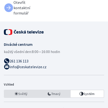
Otevřít
kontaktní
formulář
Divácké centrum
každý všední den:
8:00—16:00 hodin
261 136 113
info@ceskatelevize.cz
Vzhled
Světlý
Tmavý
Systém