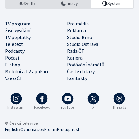
Světlý
Tmavý
Systém
TV program
Pro média
Živé vysílání
Reklama
TV poplatky
Studio Brno
Teletext
Studio Ostrava
Podcasty
Rada ČT
Počasí
Kariéra
E-shop
Podávání námětů
Mobilní a TV aplikace
Časté dotazy
Vše o ČT
Kontakty
Instagram
Facebook
YouTube
X
Threads
© Česká televize
•
•
English
Ochrana soukromí
Přístupnost