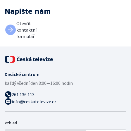
Napište nám
Otevřít
kontaktní
formulář
Divácké centrum
každý všední den:
8:00—16:00 hodin
261 136 113
info@ceskatelevize.cz
Vzhled