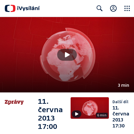
Close
Search
3 min
11.
Další díl
11.
června
června
6 min
2013
2013
17:00
17:30