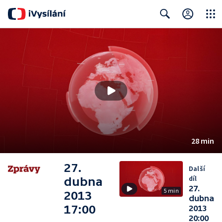
Close
Search
28 min
27.
Další
díl
dubna
27.
5 min
2013
dubna
17:00
2013
20:00