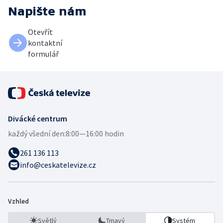
Napište nám
Otevřít
kontaktní
formulář
Divácké centrum
každý všední den:
8:00—16:00 hodin
261 136 113
info@ceskatelevize.cz
Vzhled
Světlý
Tmavý
Systém