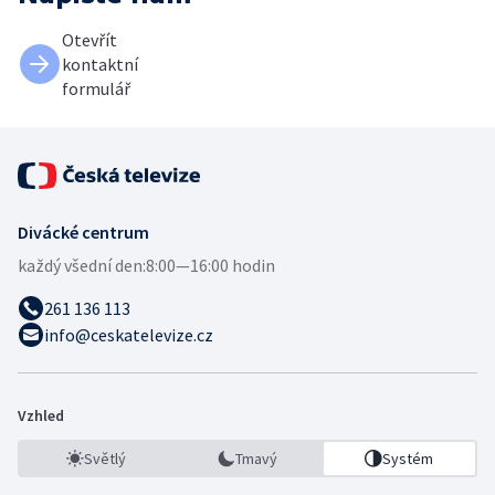
Otevřít
kontaktní
formulář
Divácké centrum
každý všední den:
8:00—16:00 hodin
261 136 113
info@ceskatelevize.cz
Vzhled
Světlý
Tmavý
Systém