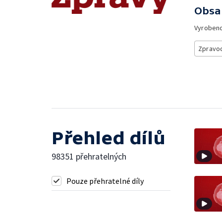
Obsa
Vyroben
Zpravod
Přehled dílů
98351 přehratelných
Pouze přehratelné díly