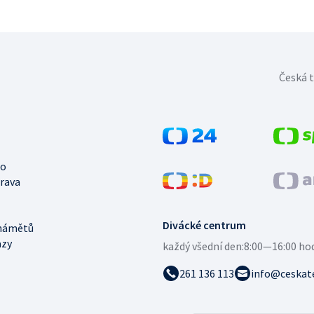
Česká t
no
trava
Divácké centrum
námětů
azy
každý všední den:
8:00—16:00 ho
261 136 113
info@ceskate