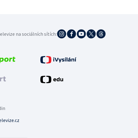
elevize na sociálních sítích:
din
levize.cz