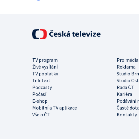
TV program
Pro média
Živé vysílání
Reklama
TV poplatky
Studio Br
Teletext
Studio Os
Podcasty
Rada ČT
Počasí
Kariéra
E-shop
Podávání 
Mobilní a TV aplikace
Časté dot
Vše o ČT
Kontakty