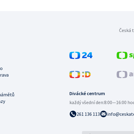
Česká t
no
trava
Divácké centrum
námětů
azy
každý všední den:
8:00—16:00 ho
261 136 113
info@ceskate