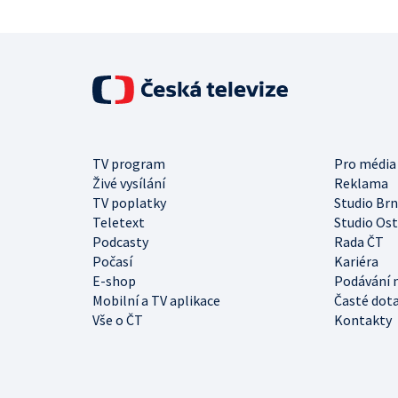
TV program
Pro média
Živé vysílání
Reklama
TV poplatky
Studio Br
Teletext
Studio Os
Podcasty
Rada ČT
Počasí
Kariéra
E-shop
Podávání 
Mobilní a TV aplikace
Časté dot
Vše o ČT
Kontakty