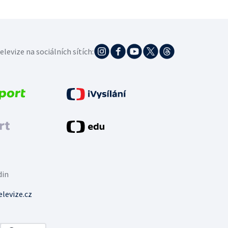
elevize na sociálních sítích:
din
levize.cz