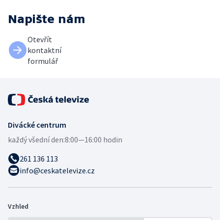
Napište nám
Otevřít
kontaktní
formulář
Divácké centrum
každý všední den:
8:00—16:00 hodin
261 136 113
info@ceskatelevize.cz
Vzhled