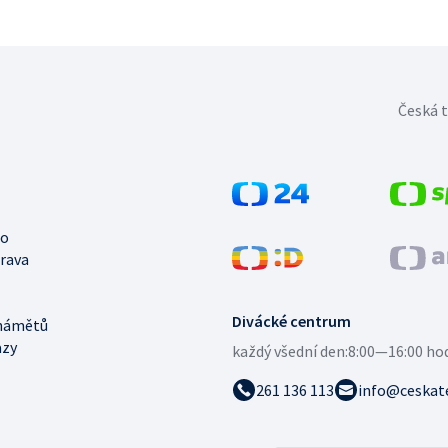
Česká t
no
trava
Divácké centrum
námětů
azy
každý všední den:
8:00—16:00 ho
261 136 113
info@ceskate