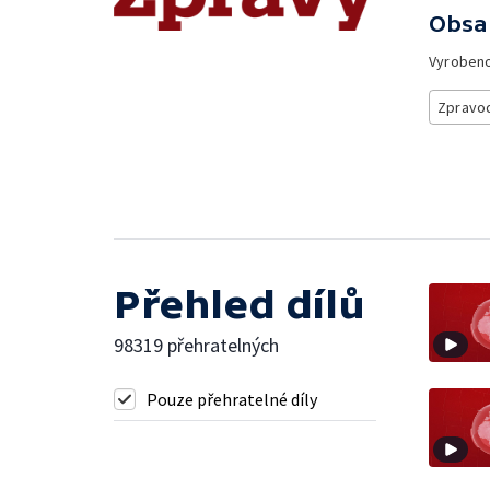
Obsa
Vyroben
Zpravod
Přehled dílů
98319 přehratelných
Pouze přehratelné díly