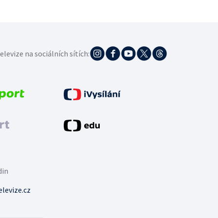
elevize na sociálních sítích:
din
levize.cz