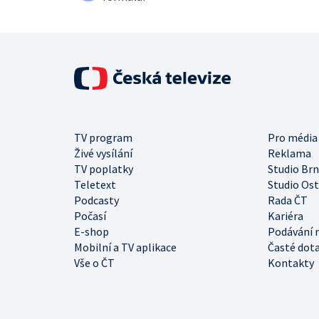
TV program
Pro média
Živé vysílání
Reklama
TV poplatky
Studio Br
Teletext
Studio Os
Podcasty
Rada ČT
Počasí
Kariéra
E-shop
Podávání 
Mobilní a TV aplikace
Časté dot
Vše o ČT
Kontakty