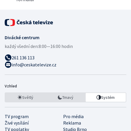
Divácké centrum
každý všední den:
8:00—16:00 hodin
261 136 113
info@ceskatelevize.cz
Vzhled
Světlý
Tmavý
Systém
TV program
Pro média
Živé vysílání
Reklama
TV poplatky
Studio Brno