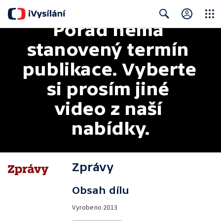
Pořad nemá 
Close
Search
stanovený termín 
publikace. Vyberte 
si prosím jiné 
video z naší 
nabídky.
Zprávy
Obsah dílu
Vyrobeno
2013