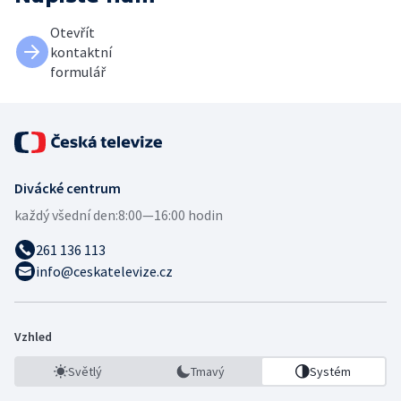
Otevřít
kontaktní
formulář
Divácké centrum
každý všední den:
8:00—16:00 hodin
261 136 113
info@ceskatelevize.cz
Vzhled
Světlý
Tmavý
Systém