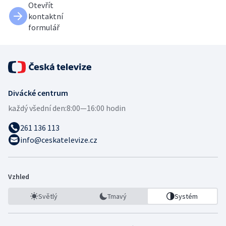
Otevřít
kontaktní
formulář
Divácké centrum
každý všední den:
8:00—16:00 hodin
261 136 113
info@ceskatelevize.cz
Vzhled
Světlý
Tmavý
Systém