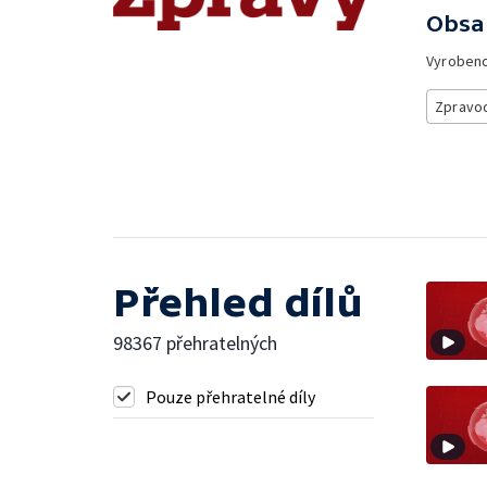
Obsa
Vyroben
Zpravod
Přehled dílů
98367 přehratelných
Pouze přehratelné díly