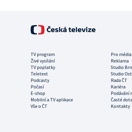
TV program
Pro média
Živé vysílání
Reklama
TV poplatky
Studio Br
Teletext
Studio Os
Podcasty
Rada ČT
Počasí
Kariéra
E-shop
Podávání 
Mobilní a TV aplikace
Časté dot
Vše o ČT
Kontakty