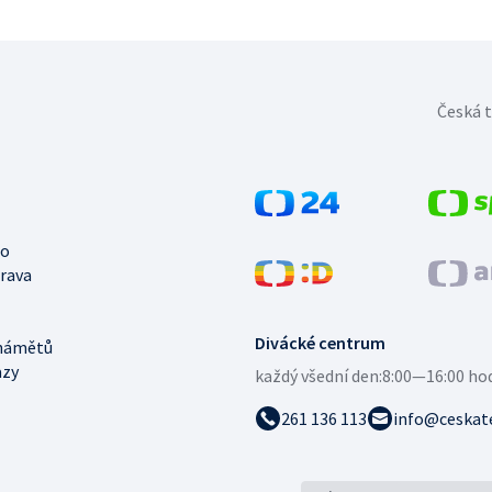
Česká t
no
trava
Divácké centrum
námětů
azy
každý všední den:
8:00—16:00 ho
261 136 113
info@ceskate