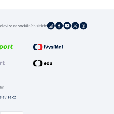
elevize na sociálních sítích:
din
levize.cz