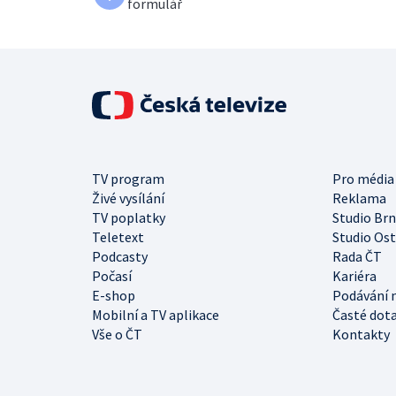
formulář
TV program
Pro média
Živé vysílání
Reklama
TV poplatky
Studio Br
Teletext
Studio Os
Podcasty
Rada ČT
Počasí
Kariéra
E-shop
Podávání 
Mobilní a TV aplikace
Časté dot
Vše o ČT
Kontakty