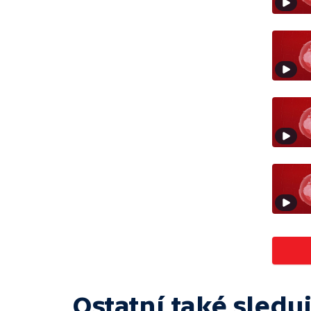
Ostatní také sleduj