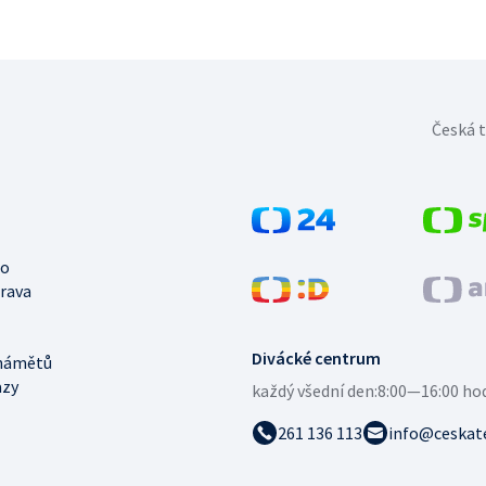
Česká t
no
trava
Divácké centrum
námětů
azy
každý všední den:
8:00—16:00 ho
261 136 113
info@ceskate