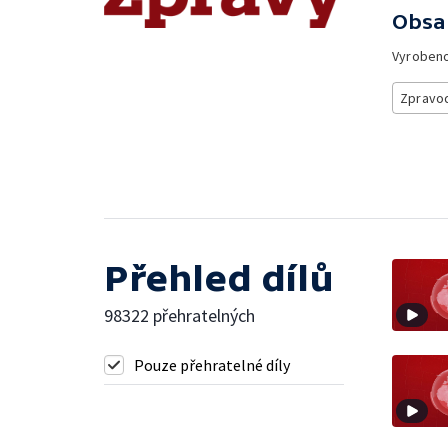
Obsa
Vyroben
Zpravod
Přehled dílů
98322 přehratelných
Pouze přehratelné díly