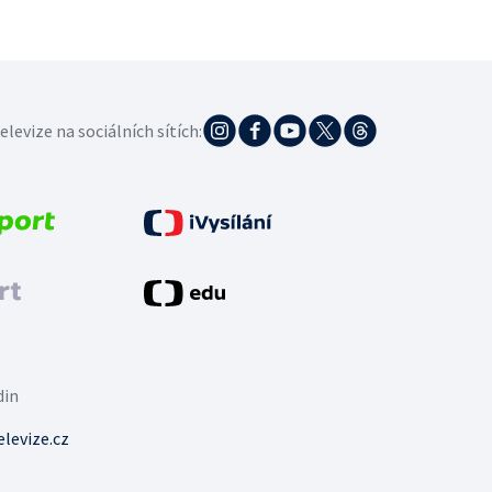
elevize na sociálních sítích:
din
levize.cz