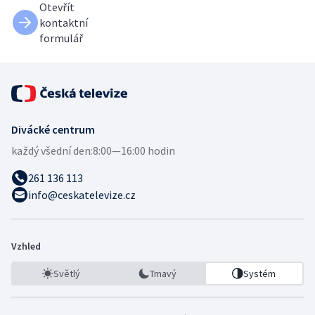
Otevřít
kontaktní
formulář
Divácké centrum
každý všední den:
8:00—16:00 hodin
261 136 113
info@ceskatelevize.cz
Vzhled
Světlý
Tmavý
Systém