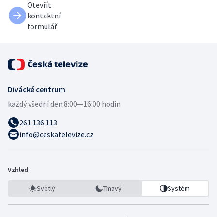
Otevřít
kontaktní
formulář
Divácké centrum
každý všední den:
8:00—16:00 hodin
261 136 113
info@ceskatelevize.cz
Vzhled
Světlý
Tmavý
Systém