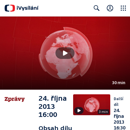
Close
Search
30 min
24. října
Další
díl
2013
24.
3 min
16:00
října
2013
Obsah dílu
16:30