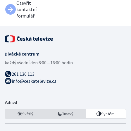
Otevřít
kontaktní
formulář
Divácké centrum
každý všední den:
8:00—16:00 hodin
261 136 113
info@ceskatelevize.cz
Vzhled
Světlý
Tmavý
Systém