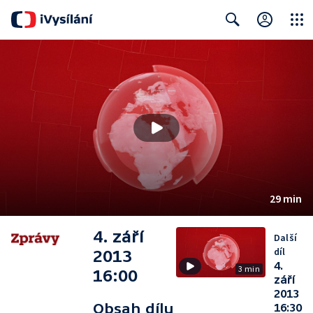
Close
Search
29 min
4. září
Další
díl
2013
4.
3 min
16:00
září
2013
Obsah dílu
16:30