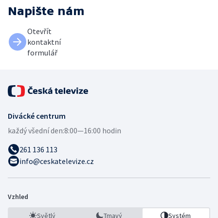
Napište nám
Otevřít
kontaktní
formulář
Divácké centrum
každý všední den:
8:00—16:00 hodin
261 136 113
info@ceskatelevize.cz
Vzhled
Světlý
Tmavý
Systém