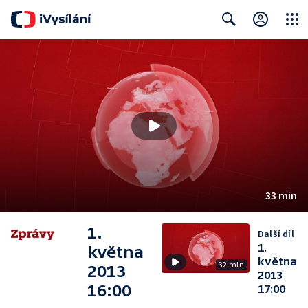
Close
Search
33 min
1.
Další díl
1.
května
května
32 min
2013
2013
16:00
17:00