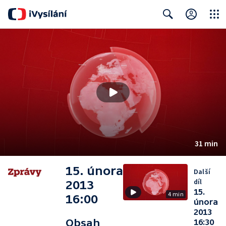
Close
Search
31 min
15. února
Další
díl
2013
15.
4 min
16:00
února
2013
Obsah
16:30