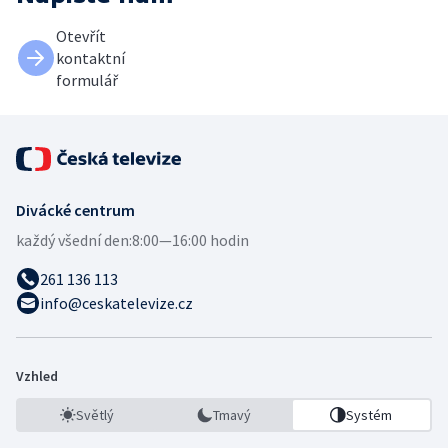
Otevřít
kontaktní
formulář
Divácké centrum
každý všední den:
8:00—16:00 hodin
261 136 113
info@ceskatelevize.cz
Vzhled
Světlý
Tmavý
Systém