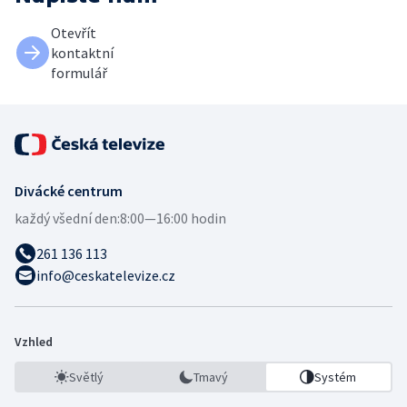
Otevřít
kontaktní
formulář
Divácké centrum
každý všední den:
8:00—16:00 hodin
261 136 113
info@ceskatelevize.cz
Vzhled
Světlý
Tmavý
Systém