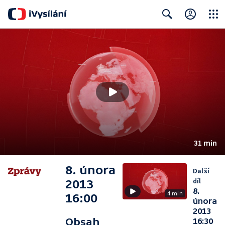
Close
Search
31 min
8. února
Další
díl
2013
8.
4 min
16:00
února
2013
Obsah
16:30