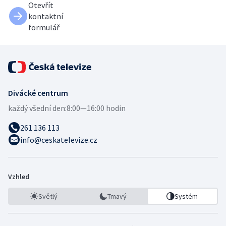
Otevřít
kontaktní
formulář
Divácké centrum
každý všední den:
8:00—16:00 hodin
261 136 113
info@ceskatelevize.cz
Vzhled
Světlý
Tmavý
Systém