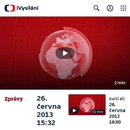
Close
Search
2 min
26.
Další díl
26.
června
června
31 min
2013
2013
15:32
16:00