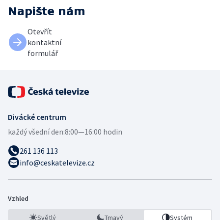
Napište nám
Otevřít
kontaktní
formulář
Divácké centrum
každý všední den:
8:00—16:00 hodin
261 136 113
info@ceskatelevize.cz
Vzhled
Světlý
Tmavý
Systém