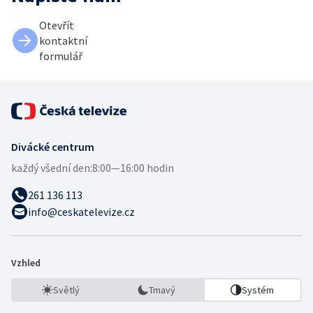
Otevřít
kontaktní
formulář
Divácké centrum
každý všední den:
8:00—16:00 hodin
261 136 113
info@ceskatelevize.cz
Vzhled
Světlý
Tmavý
Systém