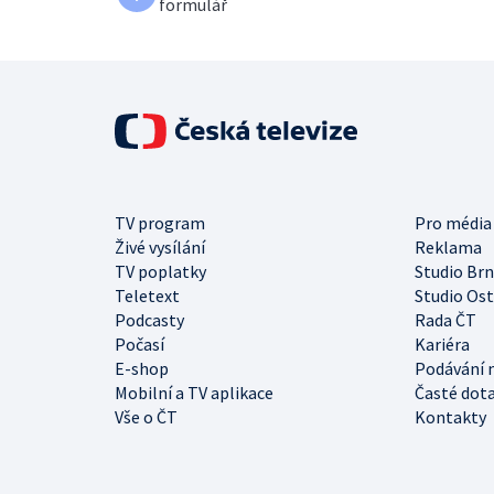
formulář
TV program
Pro média
Živé vysílání
Reklama
TV poplatky
Studio Br
Teletext
Studio Os
Podcasty
Rada ČT
Počasí
Kariéra
E-shop
Podávání 
Mobilní a TV aplikace
Časté dot
Vše o ČT
Kontakty