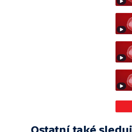
Ostatní také sleduj