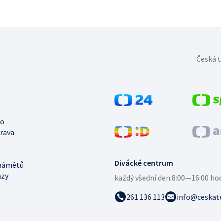
Česká t
no
trava
Divácké centrum
námětů
azy
každý všední den:
8:00—16:00 ho
261 136 113
info@ceskate