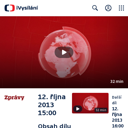
Close
Search
32 min
12. října
Další
díl
2013
12.
32 min
15:00
října
2013
Obsah dílu
16:00