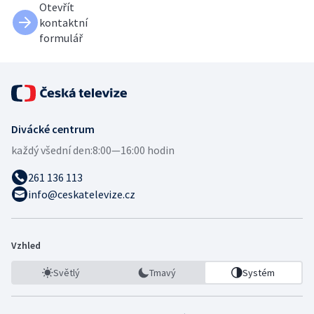
Otevřít
kontaktní
formulář
Divácké centrum
každý všední den:
8:00—16:00 hodin
261 136 113
info@ceskatelevize.cz
Vzhled
Světlý
Tmavý
Systém