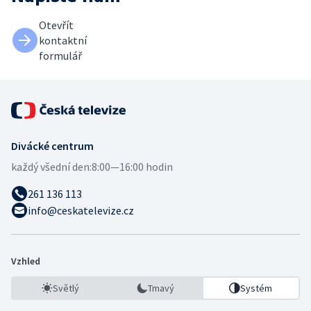
Otevřít
kontaktní
formulář
Divácké centrum
každý všední den:
8:00—16:00 hodin
261 136 113
info@ceskatelevize.cz
Vzhled
Světlý
Tmavý
Systém