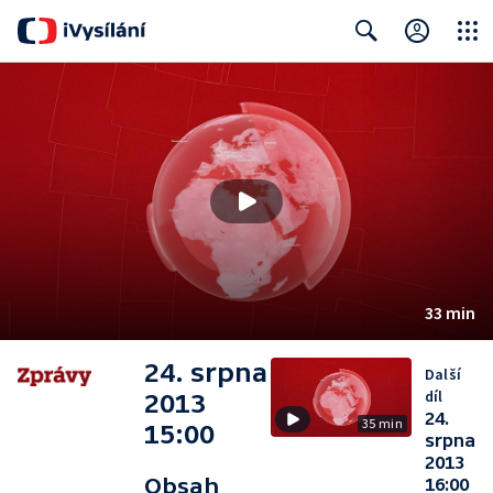
Close
Search
33 min
24. srpna
Další
díl
2013
24.
35 min
15:00
srpna
2013
Obsah
16:00