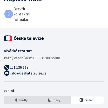
Otevřít
kontaktní
formulář
Divácké centrum
každý všední den:
8:00—16:00 hodin
261 136 113
info@ceskatelevize.cz
Vzhled
Světlý
Tmavý
Systém