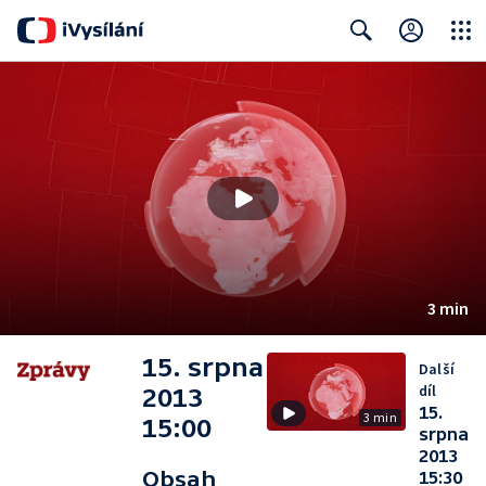
Close
Search
3 min
15. srpna
Další
díl
2013
15.
3 min
15:00
srpna
2013
Obsah
15:30