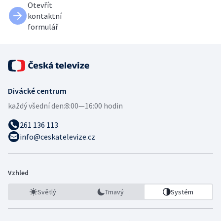
Otevřít
kontaktní
formulář
Divácké centrum
každý všední den:
8:00—16:00 hodin
261 136 113
info@ceskatelevize.cz
Vzhled
Světlý
Tmavý
Systém