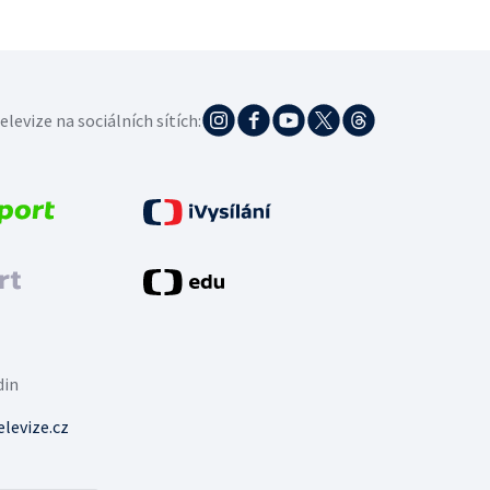
elevize na sociálních sítích:
din
levize.cz