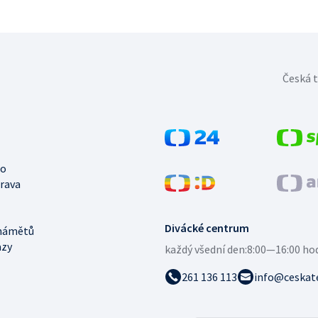
Česká t
no
trava
Divácké centrum
námětů
azy
každý všední den:
8:00—16:00 ho
261 136 113
info@ceskate