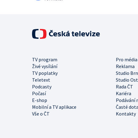
TV program
Pro média
Živé vysílání
Reklama
TV poplatky
Studio Br
Teletext
Studio Os
Podcasty
Rada ČT
Počasí
Kariéra
E-shop
Podávání 
Mobilní a TV aplikace
Časté dot
Vše o ČT
Kontakty