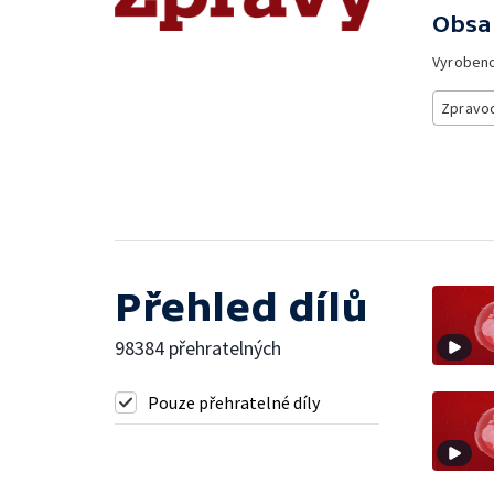
Obsa
Vyroben
Zpravod
Přehled dílů
98384 přehratelných
Pouze přehratelné díly