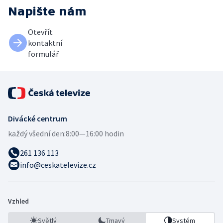
Napište nám
Otevřít
kontaktní
formulář
Divácké centrum
každý všední den:
8:00—16:00 hodin
261 136 113
info@ceskatelevize.cz
Vzhled
Světlý
Tmavý
Systém