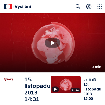
Close
Search
3 min
15.
Další díl
15.
listopadu
listopadu
3 min
2013
2013
14:31
15:00